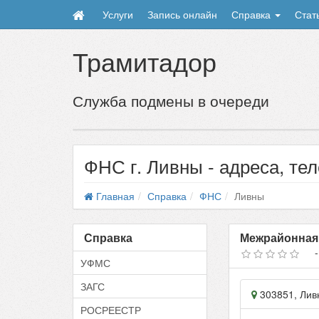
Услуги
Запись онлайн
Справка
Стат
Трамитадор
Служба подмены в очереди
ФНС г. Ливны - адреса, те
Главная
Справка
ФНС
Ливны
Справка
Межрайонная
УФМС
ЗАГС
303851
,
Лив
РОСРЕЕСТР