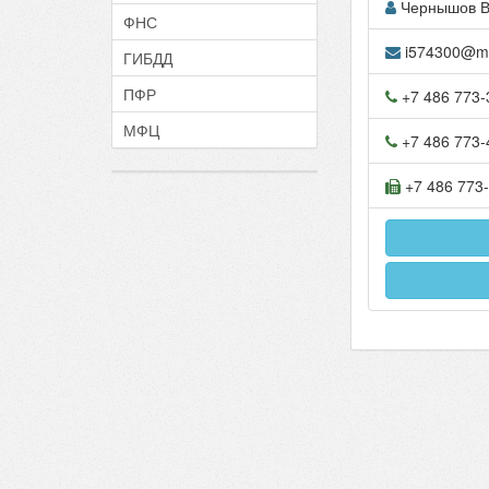
Чернышов В
ФНС
i574300@m4
ГИБДД
ПФР
+7 486 773-
МФЦ
+7 486 773-
+7 486 773