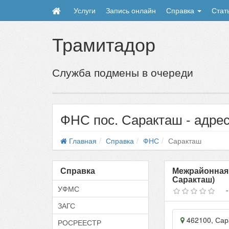
Услуги
Запись онлайн
Справка
Стат
Трамитадор
Служба подмены в очереди
ФНС пос. Саракташ - адре
Главная
Справка
ФНС
Саракташ
Справка
Межрайонная 
Саракташ)
УФМС
ЗАГС
462100
,
Сар
РОСРЕЕСТР