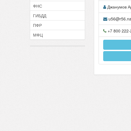
ФНС
Джанумов А
ГИБДД
u56@r56.na
ПФР
+7 800 222-
МФЦ