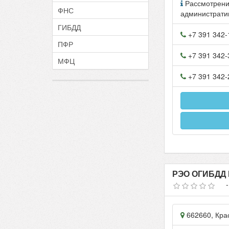
Рассмотрени
ФНС
администрати
ГИБДД
+7 391 342-
ПФР
+7 391 342-
МФЦ
+7 391 342-
РЭО ОГИБДД 
662660
,
Кра