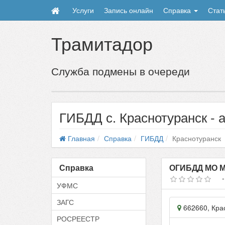
Услуги
Запись онлайн
Справка
Стат
Трамитадор
Служба подмены в очереди
ГИБДД с. Краснотуранск - 
Главная
Справка
ГИБДД
Краснотуранск
Справка
ОГИБДД МО М
УФМС
ЗАГС
662660
,
Кра
РОСРЕЕСТР