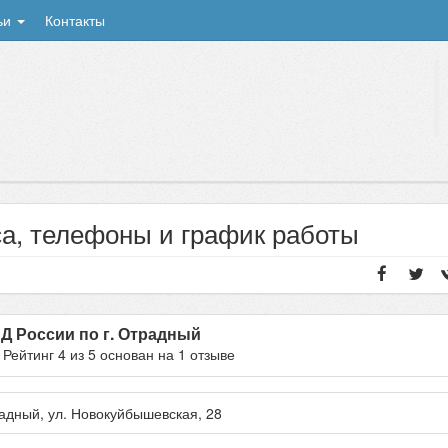
ьи
Контакты
са, телефоны и график работы
 России по г. Отрадный
- Рейтинг
4
из
5
основан на
1
отзыве
адный
, ул.
Новокуйбышевская, 28