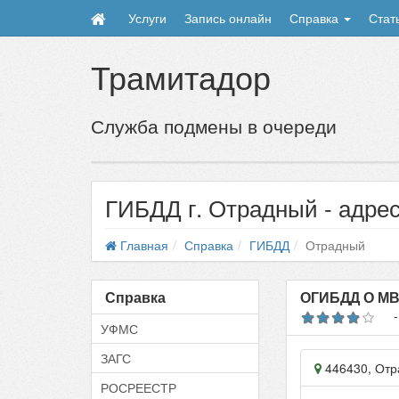
Услуги
Запись онлайн
Справка
Стат
Трамитадор
Служба подмены в очереди
ГИБДД г. Отрадный - адре
Главная
Справка
ГИБДД
Отрадный
Справка
ОГИБДД О МВД
УФМС
ЗАГС
446430
,
Отр
РОСРЕЕСТР