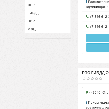
Рассмотрени
ФНС
администрати
ГИБДД
+7 846 612-
ПФР
+7 846 612-
МФЦ
РЭО ГИБДД О 
446040
,
Отр
Прием квали
временных ра