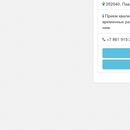
352040
,
Пав
Прием квали
временных ра
ним.
+7 861 915-