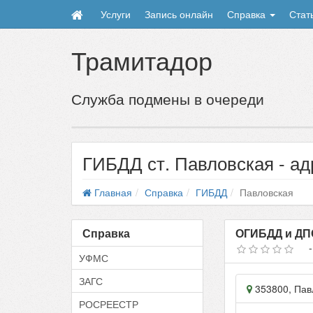
Услуги
Запись онлайн
Справка
Стат
Трамитадор
Служба подмены в очереди
ГИБДД ст. Павловская - ад
Главная
Справка
ГИБДД
Павловская
Справка
ОГИБДД и ДП
УФМС
ЗАГС
353800
,
Пав
РОСРЕЕСТР