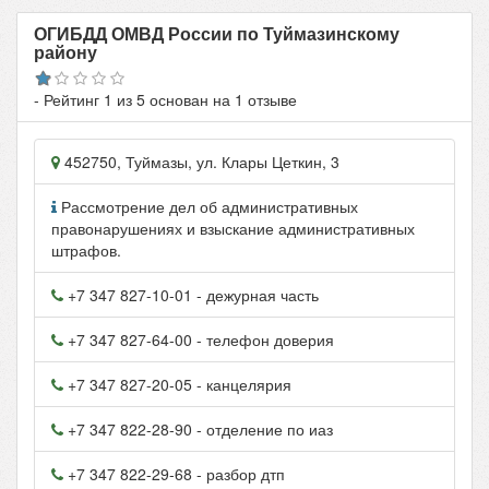
ОГИБДД ОМВД России по Туймазинскому
району
- Рейтинг
1
из
5
основан на
1
отзыве
452750
,
Туймазы
, ул.
Клары Цеткин, 3
Рассмотрение дел об административных
правонарушениях и взыскание административных
штрафов.
+7 347 827-10-01
- дежурная часть
+7 347 827-64-00
- телефон доверия
+7 347 827-20-05
- канцелярия
+7 347 822-28-90
- отделение по иаз
+7 347 822-29-68
- разбор дтп