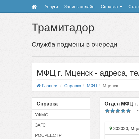
Услуги
Запись онлайн
Справка
Стат
Трамитадор
Служба подмены в очереди
МФЦ г. Мценск - адреса, т
Главная
Справка
МФЦ
Мценск
Справка
Отдел МФЦ г.
УФМС
ЗАГС
303030
,
Мце
РОСРЕЕСТР