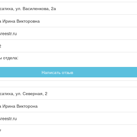
сатиха
, ул.
Василенкова, 2а
а Ирина Викторовна
eestr.ru
2
ы отдела:
Написать отзыв
сатиха
, ул.
Северная, 2
а Ирина Викторона
eestr.ru
7