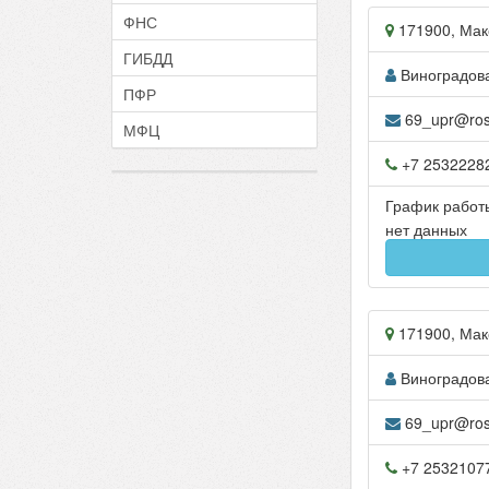
ФНС
171900
,
Мак
ГИБДД
Виноградов
ПФР
69_upr@rosr
МФЦ
+7 2532228
График работ
нет данных
171900
,
Мак
Виноградов
69_upr@rosr
+7 2532107