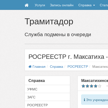
Услуги
Запись онлайн
Справка
Стат
Трамитадор
Служба подмены в очереди
РОСРЕЕСТР г. Максатиха -
Главная
Справка
РОСРЕЕСТР
Максатих
Справка
Максатихинск
УФМС
ЗАГС
Это учрежден
РОСРЕЕСТР