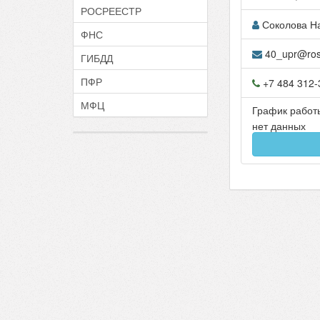
РОСРЕЕСТР
Соколова Н
ФНС
40_upr@rosr
ГИБДД
ПФР
+7 484 312-
МФЦ
График работ
нет данных