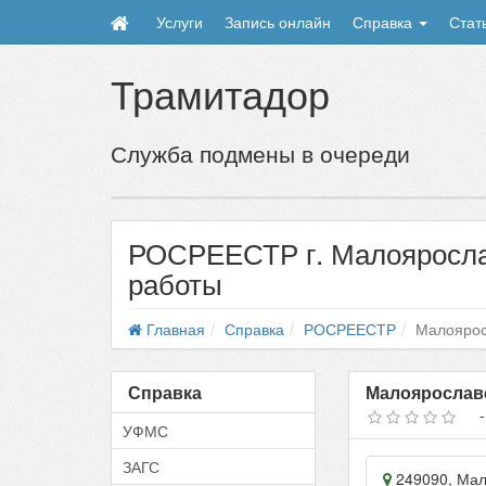
Услуги
Запись онлайн
Справка
Стат
Трамитадор
Служба подмены в очереди
РОСРЕЕСТР г. Малоярослав
работы
Главная
Справка
РОСРЕЕСТР
Малояро
Справка
Малоярославе
УФМС
ЗАГС
249090
,
Мал