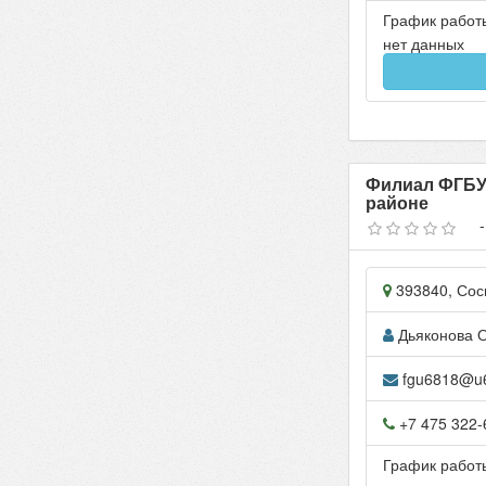
График работ
нет данных
Филиал ФГБУ 
районе
393840
,
Сос
Дьяконова 
fgu6818@u68
+7 475 322-
График работ