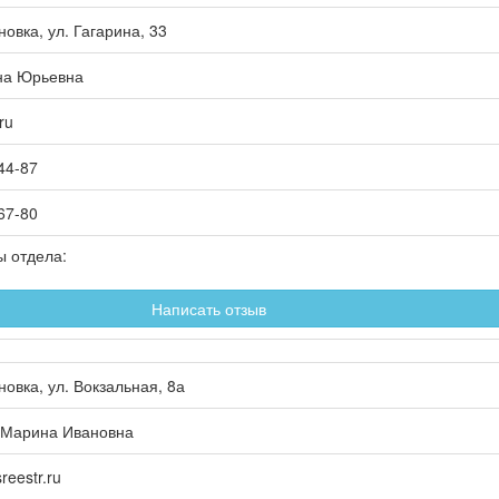
новка
, ул.
Гагарина, 33
на Юрьевна
ru
44-87
67-80
ы отдела:
Написать отзыв
новка
, ул.
Вокзальная, 8а
Марина Ивановна
eestr.ru