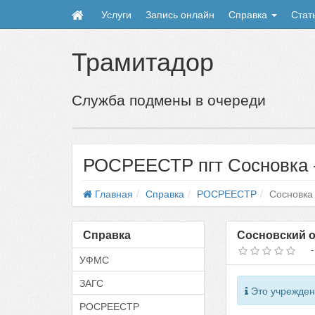
Услуги
Запись онлайн
Справка
Стат
Трамитадор
Служба подмены в очереди
РОСРЕЕСТР пгт Сосновка -
Главная
Справка
РОСРЕЕСТР
Сосновка
Справка
Сосновский о
УФМС
ЗАГС
Это учрежден
РОСРЕЕСТР