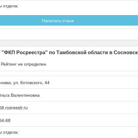
ы отдела:
Написать отзыв
"ФКП Росреестра" по Тамбовской области в Сосновс
- Рейтинг не определен
новка
, ул.
Котовского, 44
Ольга Валентиновна
.rosreestr.ru
64-68
ы отдела: