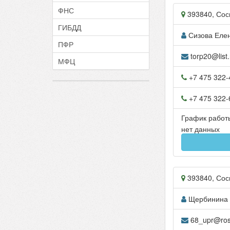
ФНС
393840
,
Сос
ГИБДД
Сизова Еле
ПФР
torp20@list.
МФЦ
+7 475 322-
+7 475 322-
График работ
нет данных
393840
,
Сос
Щербинина 
68_upr@rosr