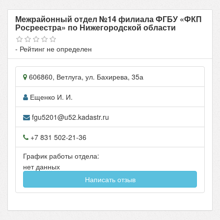
Межрайонный отдел №14 филиала ФГБУ «ФКП
Росреестра» по Нижегородской области
- Рейтинг не определен
606860
,
Ветлуга
, ул.
Бахирева, 35а
Ещенко И. И.
fgu5201@u52.kadastr.ru
+7 831 502-21-36
График работы отдела:
нет данных
Написать отзыв